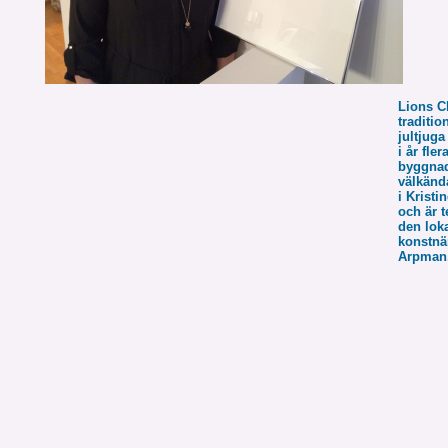
Lions C
traditio
jultjuga
i år fler
byggna
välkänd
i Krist
och är 
den lok
konstnä
Arpman