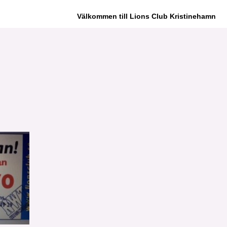
Välkommen till Lions Club Kristinehamn