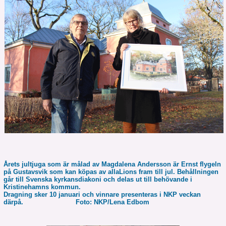
Årets jultjuga som är målad av Magdalena Andersson är Ernst flygeln
på Gustavsvik som kan köpas av allaLions fram till jul. Behållningen
går till Svenska kyrkansdiakoni och delas ut till behövande i
Kristinehamns kommun.
Dragning sker 10 januari och vinnare presenteras i NKP veckan
därpå. Foto: NKP/Lena Edbom