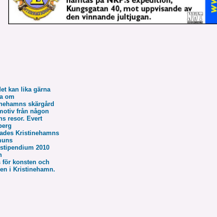
et kan lika gärna
la om
inehamns skärgård
 motiv från någon
ns resor. Evert
berg
elades Kristinehamns
uns
rstipendium 2010
n
s för konsten och
ren i Kristinehamn.