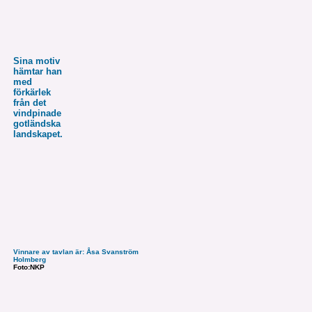
Sina motiv
hämtar han
med
förkärlek
från det
vindpinade
gotländska
landskapet.
Vinnare av tavlan är: Åsa Svanström
Holmberg
Foto:NKP