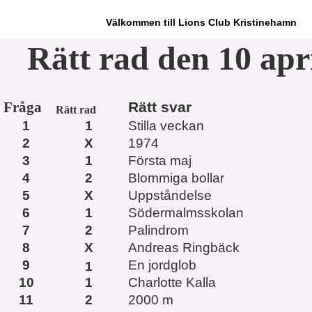
Välkommen till Lions Club Kristinehamn
Rätt rad den 10 apri
Fråga
Rätt svar
Rätt rad
1
1
Stilla veckan
2
X
1974
3
1
Första maj
4
2
Blommiga bollar
5
X
Uppståndelse
6
1
Södermalmsskolan
7
2
Palindrom
8
X
Andreas Ringbäck
9
En jordglob
1
10
1
Charlotte Kalla
11
2
2000 m